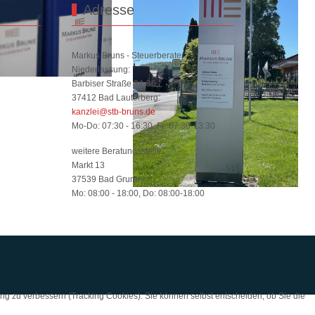
Adresse
Markus Bruns - Steuerberater
Niederlassung:
Barbiser Straße 34-36
37412 Bad Lauterberg:
kanzlei@stb-bruns.de
Mo-Do: 07:30 - 16:30, Fr: 07:30-13:30
weitere Beratungsstelle:
Markt 13
37539 Bad Grund
Mo: 08:00 - 18:00, Do: 08:00-18:00
ung zu verbessern (Tracking Cookies). Sie können selbst entscheiden, ob Sie die