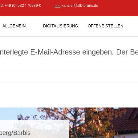
d: +49 (0) 5327 70989-0
kanzlei@stb-bruns.de
ALLGEMEIN
DIGITALISIERUNG
OFFENE STELLEN
hinterlegte E-Mail-Adresse eingeben. Der 
berg/Barbis