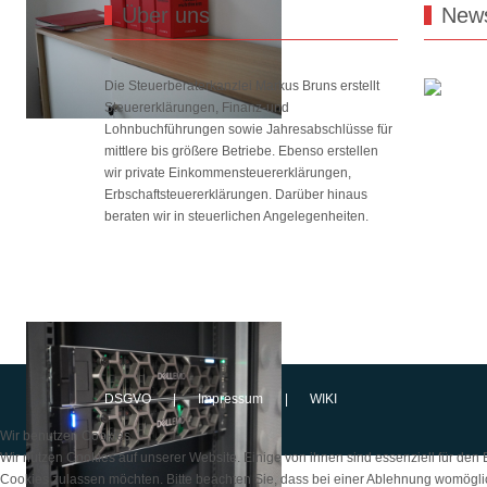
Über uns
New
Die Steuerberaterkanzlei Markus Bruns erstellt
Steuererklärungen, Finanz-und
Lohnbuchführungen sowie Jahresabschlüsse für
mittlere bis größere Betriebe. Ebenso erstellen
wir private Einkommensteuererklärungen,
Erbschaftsteuererklärungen. Darüber hinaus
beraten wir in steuerlichen Angelegenheiten.
DSGVO
|
Impressum
|
WIKI
Wir benutzen Cookies
Wir nutzen Cookies auf unserer Website. Einige von ihnen sind essenziell für den
Cookies zulassen möchten. Bitte beachten Sie, dass bei einer Ablehnung womöglich